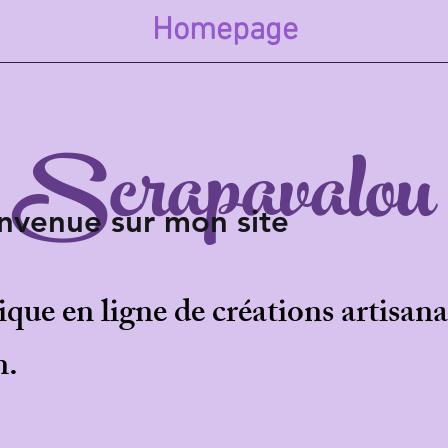
Homepage
Scrapavalou
sur mon site
ue en ligne de créations artisanal
n.